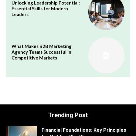
Unlocking Leadership Potential:
Essential Skills for Modern
Leaders
What Makes B2B Marketing
Agency Teams Successful in
Competitive Markets
Trending Post
Financial Foundations: Key Principles