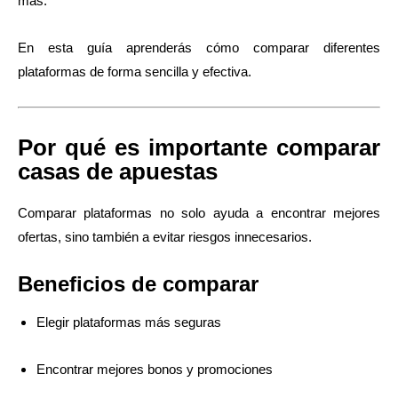
más.
En esta guía aprenderás cómo comparar diferentes
plataformas de forma sencilla y efectiva.
Por qué es importante comparar
casas de apuestas
Comparar plataformas no solo ayuda a encontrar mejores
ofertas, sino también a evitar riesgos innecesarios.
Beneficios de comparar
Elegir plataformas más seguras
Encontrar mejores bonos y promociones