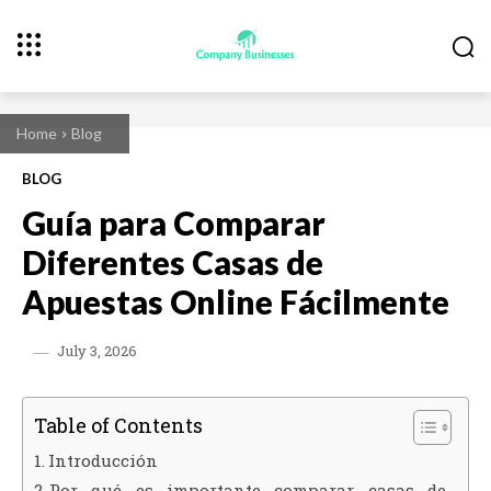
Home
Blog
BLOG
Guía para Comparar
Diferentes Casas de
Apuestas Online Fácilmente
July 3, 2026
Table of Contents
Introducción
Por qué es importante comparar casas de