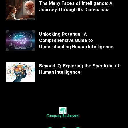
The Many Faces of Intelligence: A
Journey Through Its Dimensions
Unlocking Potential: A
Comprehensive Guide to
Understanding Human Intelligence
Beyond IQ: Exploring the Spectrum of
Human Intelligence