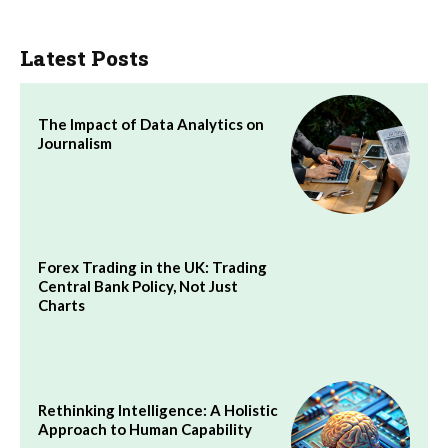
Latest Posts
The Impact of Data Analytics on
Journalism
Forex Trading in the UK: Trading
Central Bank Policy, Not Just
Charts
Rethinking Intelligence: A Holistic
Approach to Human Capability